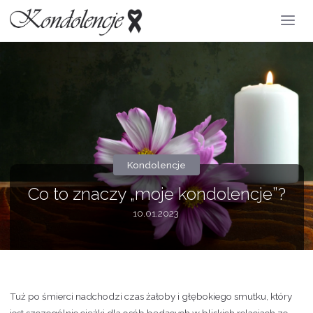
Kondolencje
Co to znaczy „moje kondolencje”?
10.01.2023
Tuż po śmierci nadchodzi czas żałoby i głębokiego smutku, który
jest szczególnie ciężki dla osób będących w bliskich relacjach ze