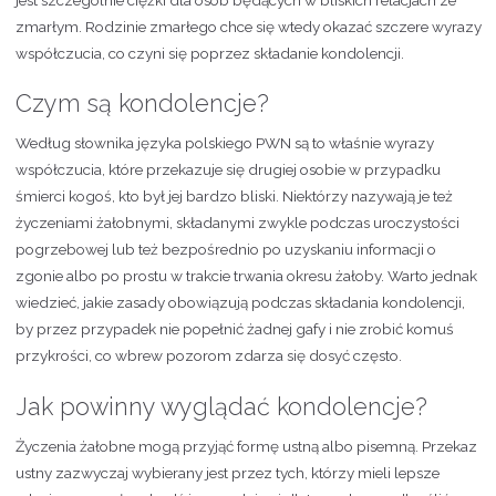
zmarłym. Rodzinie zmarłego chce się wtedy okazać szczere wyrazy
współczucia, co czyni się poprzez składanie kondolencji.
Czym są kondolencje?
Według słownika języka polskiego PWN są to właśnie wyrazy
współczucia, które przekazuje się drugiej osobie w przypadku
śmierci kogoś, kto był jej bardzo bliski. Niektórzy nazywają je też
życzeniami żałobnymi, składanymi zwykle podczas uroczystości
pogrzebowej lub też bezpośrednio po uzyskaniu informacji o
zgonie albo po prostu w trakcie trwania okresu żałoby. Warto jednak
wiedzieć, jakie zasady obowiązują podczas składania kondolencji,
by przez przypadek nie popełnić żadnej gafy i nie zrobić komuś
przykrości, co wbrew pozorom zdarza się dosyć często.
Jak powinny wyglądać kondolencje?
Życzenia żałobne mogą przyjąć formę ustną albo pisemną. Przekaz
ustny zazwyczaj wybierany jest przez tych, którzy mieli lepsze