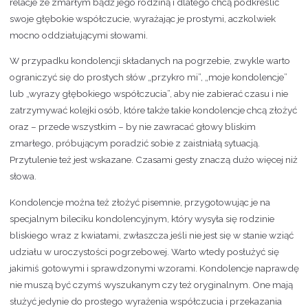
relacje ze zmarłym bądź jego rodziną i dlatego chcą podkreślić
swoje głębokie współczucie, wyrażając je prostymi, aczkolwiek
mocno oddziałującymi słowami.
W przypadku kondolencji składanych na pogrzebie, zwykle warto
ograniczyć się do prostych słów „przykro mi”, „moje kondolencje”
lub „wyrazy głębokiego współczucia”, aby nie zabierać czasu i nie
zatrzymywać kolejki osób, które także takie kondolencje chcą złożyć
oraz – przede wszystkim – by nie zawracać głowy bliskim
zmarłego, próbującym poradzić sobie z zaistniałą sytuacją.
Przytulenie też jest wskazane. Czasami gesty znaczą dużo więcej niż
słowa.
Kondolencje można też złożyć pisemnie, przygotowując je na
specjalnym bileciku kondolencyjnym, który wysyła się rodzinie
bliskiego wraz z kwiatami, zwłaszcza jeśli nie jest się w stanie wziąć
udziału w uroczystości pogrzebowej. Warto wtedy posłużyć się
jakimiś gotowymi i sprawdzonymi wzorami. Kondolencje naprawdę
nie muszą być czymś wyszukanym czy też oryginalnym. One mają
służyć jedynie do prostego wyrażenia współczucia i przekazania